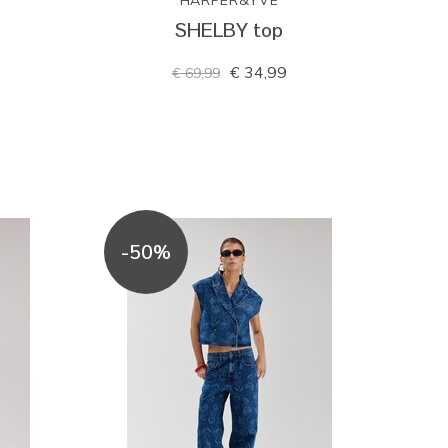
HARPER&YVE
SHELBY top
€ 34,99
€ 69,99
-50%