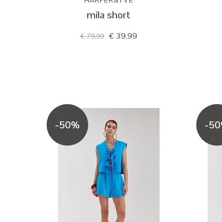
HARPER&YVE
mila short
€ 39,99
€ 79,99
-50%
-5