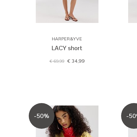
HARPER&YVE
LACY short
€ 34,99
€ 69,99
-50%
-5