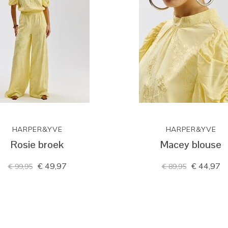
HARPER&YVE
HARPER&YVE
Rosie broek
Macey blouse
€ 49,97
€ 44,97
€ 99,95
€ 89,95