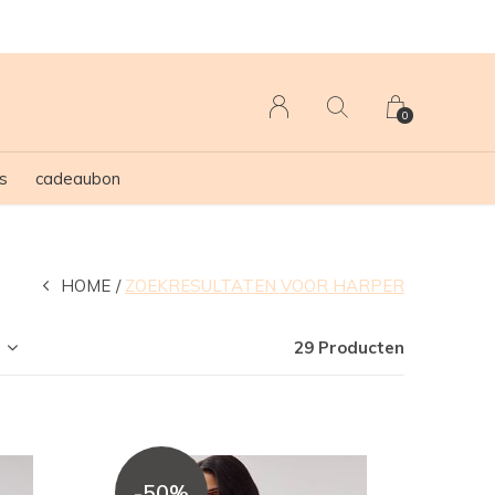
0
s
cadeaubon
HOME
ZOEKRESULTATEN VOOR HARPER
29 Producten
-50%