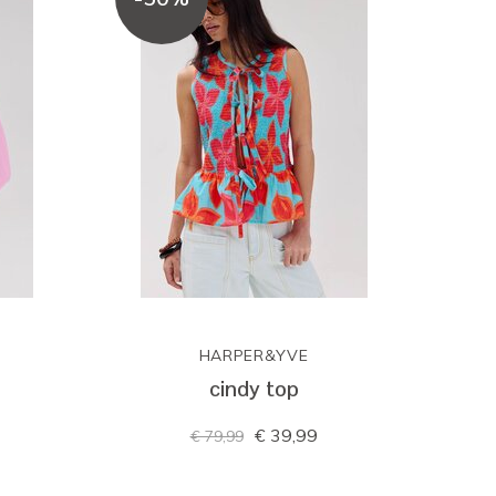
HARPER&YVE
cindy top
€ 39,99
€ 79,99