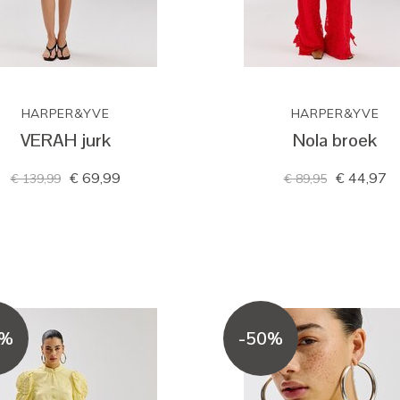
HARPER&YVE
HARPER&YVE
VERAH jurk
Nola broek
€ 69,99
€ 44,97
€ 139,99
€ 89,95
0%
-50%