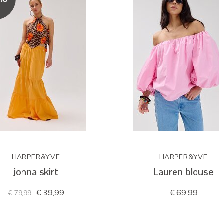
HARPER&YVE
HARPER&YVE
jonna skirt
Lauren blouse
€ 39,99
€ 69,99
€ 79,99