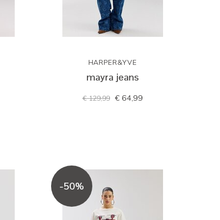
HARPER&YVE
mayra jeans
€ 64,99
€ 129,99
-50%