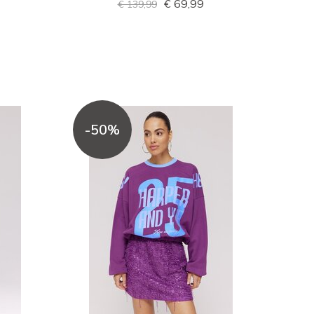
€ 69,99
€ 139,99
-50%