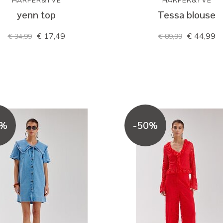
HARPER&YVE
HARPER&YVE
yenn top
Tessa blouse
€ 17,49
€ 44,99
€ 34,99
€ 89,99
0%
-50%