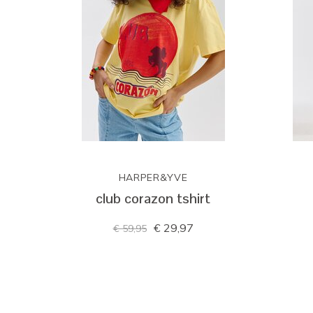
HARPER&YVE
club corazon tshirt
€ 29,97
€ 59,95