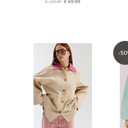
€ 69,99
€ 139,99
-5