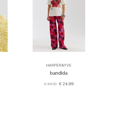
HARPER&YVE
bandida
€ 24,99
€ 49,99