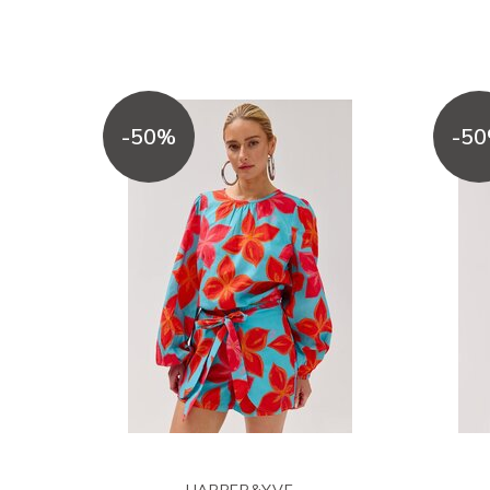
-50%
-5