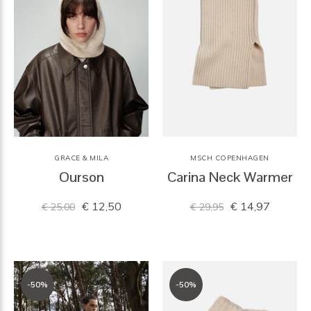
GRACE & MILA
MSCH COPENHAGEN
Ourson
Carina Neck Warmer
€ 12,50
€ 14,97
€ 25,00
€ 29,95
-50%
-50%