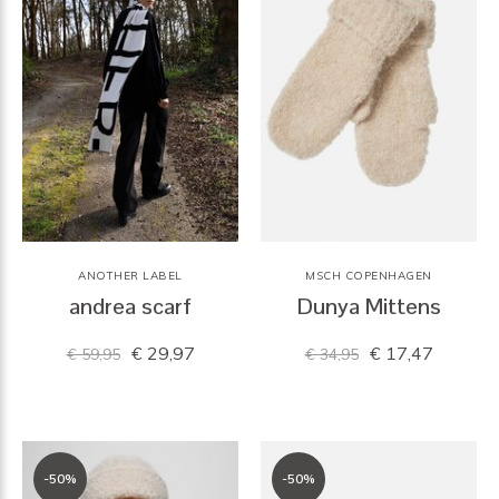
ANOTHER LABEL
MSCH COPENHAGEN
andrea scarf
Dunya Mittens
€ 29,97
€ 17,47
€ 59,95
€ 34,95
-50%
-50%