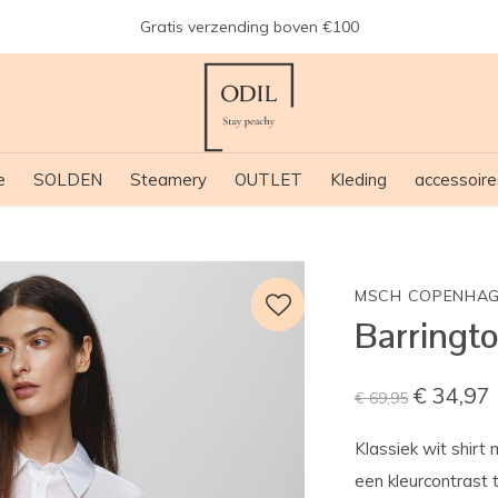
Gratis verzending boven €100
e
SOLDEN
Steamery
OUTLET
Kleding
accessoire
MSCH COPENHA
Barringto
€ 34,97
€ 69,95
Klassiek wit shir
een ​​kleurcontras