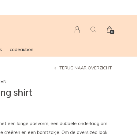
0
s
cadeaubon
TERUG NAAR OVERZICHT
GEN
ng shirt
t met een lange pasvorm, een dubbele onderlaag om
t te creëren en een borstzakje. Om de oversized look