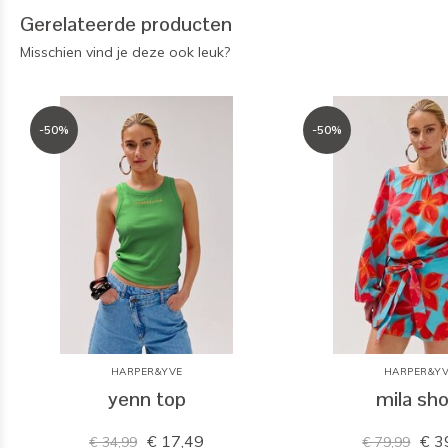
Gerelateerde producten
Misschien vind je deze ook leuk?
-50%
-50%
HARPER&YVE
HARPER&Y
yenn top
mila sho
€ 17,49
€ 3
€ 34,99
€ 79,99