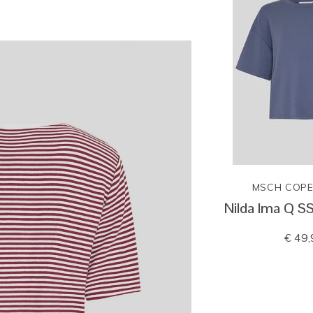
MSCH COP
Nilda Ima Q S
€ 49,