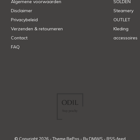
Algemene voorwaarden
SOLDEN
Disclaimer
Steamery
Privacybeleid
OUTLET
Verzenden & retourneren
Kleding
Contact
accessoires
FAQ
© Copyright
2026
- Theme RePos - By
DMWS
-
RSS-feed