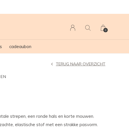
0
s
cadeaubon
TERUG NAAR OVERZICHT
GEN
ntale strepen, een ronde hals en korte mouwen.
achte, elastische stof met een strakke pasvorm.