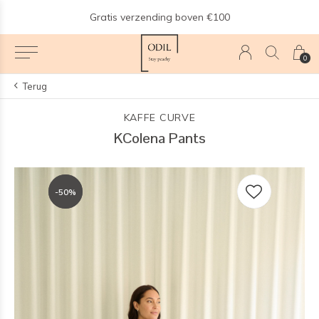
n
Gratis verzending boven €100
0
Terug
KAFFE CURVE
KColena Pants
-50%
-50%