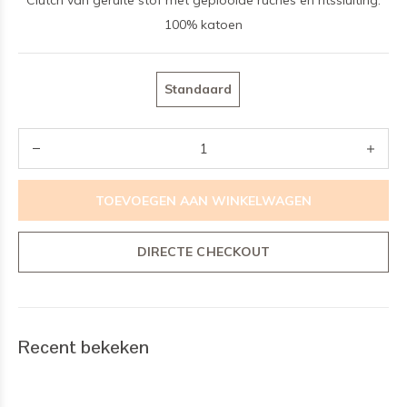
Clutch van geruite stof met geplooide ruches en ritssluiting.
100% katoen
Standaard
TOEVOEGEN AAN WINKELWAGEN
DIRECTE CHECKOUT
Recent bekeken