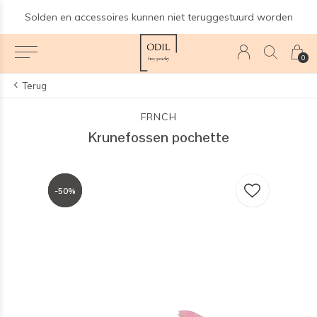
Solden en accessoires kunnen niet teruggestuurd worden
0
Terug
FRNCH
Krunefossen pochette
-50%
-50%
-50%