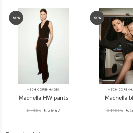
-50%
-50%
MSCH COPENHAGEN
MSCH COPENH
Machella HW pants
Machella b
€ 39,97
€ 5
€ 79,95
€ 119,95