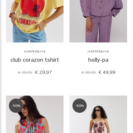
HARPER&YVE
HARPER&YVE
club corazon tshirt
holly-pa
€ 29,97
€ 49,99
€ 59,95
€ 99,99
-50%
-50%