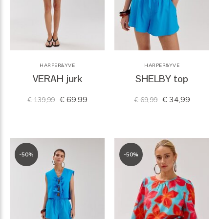
HARPER&YVE
HARPER&YVE
VERAH jurk
SHELBY top
€ 69,99
€ 34,99
€ 139,99
€ 69,99
-50%
-50%