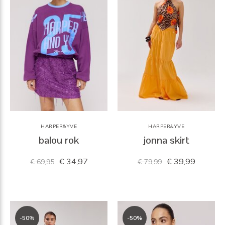
HARPER&YVE
HARPER&YVE
balou rok
jonna skirt
€ 34,97
€ 39,99
€ 69,95
€ 79,99
-50%
-50%