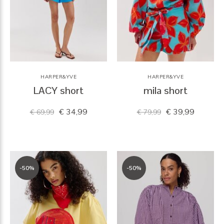
HARPER&YVE
HARPER&YVE
LACY short
mila short
€ 34,99
€ 39,99
€ 69,99
€ 79,99
-50%
-50%