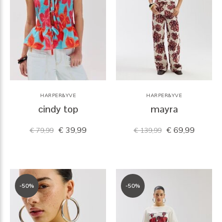
HARPER&YVE
HARPER&YVE
cindy top
mayra
€ 39,99
€ 69,99
€ 79,99
€ 139,99
-50%
-50%