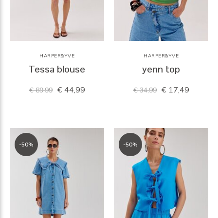
HARPER&YVE
HARPER&YVE
Tessa blouse
yenn top
€ 44,99
€ 17,49
€ 89,99
€ 34,99
-50%
-50%