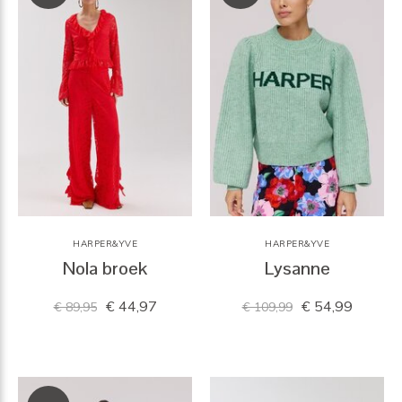
HARPER&YVE
HARPER&YVE
Nola broek
Lysanne
€ 44,97
€ 54,99
€ 89,95
€ 109,99