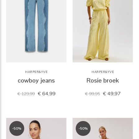
HARPER&YVE
HARPER&YVE
cowboy jeans
Rosie broek
€ 64,99
€ 49,97
€ 129,99
€ 99,95
-50%
-50%