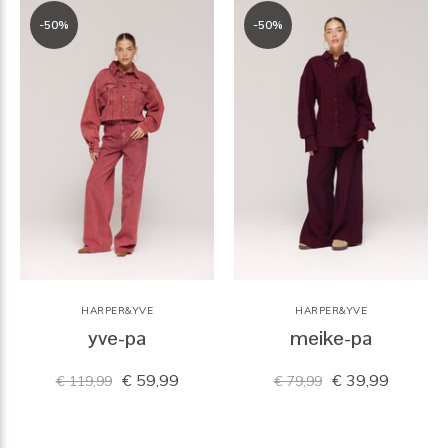
-50%
-50%
HARPER&YVE
HARPER&YVE
yve-pa
meike-pa
€ 59,99
€ 39,99
€ 119,99
€ 79,99