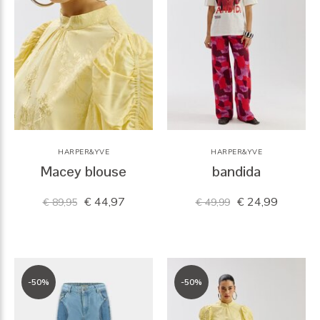
HARPER&YVE
HARPER&YVE
Macey blouse
bandida
€ 44,97
€ 24,99
€ 89,95
€ 49,99
-50%
-50%